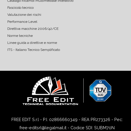
Catalogo Ricambi Multimediale Interattivo
Fascicolo tecnico
Valutazione dei rischi
Performance Level
Direttiva macchine 2006/42/CE
Norme tecniche
Linee guida a direttive e norme
ITS - Italiano Tecnico Semplificato
FREE EDIT S.r.l - P.I. 02866660349 - REA PR273326 - Pec:
free-editsrl@legalmail.it - Codice SDI: SUBM70N