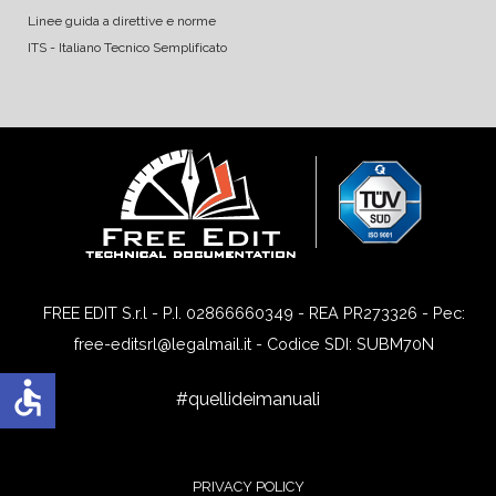
Linee guida a direttive e norme
ITS - Italiano Tecnico Semplificato
FREE EDIT S.r.l - P.I. 02866660349 - REA PR273326 - Pec:
free-editsrl@legalmail.it - Codice SDI: SUBM70N
accessible
#quellideimanuali
PRIVACY POLICY